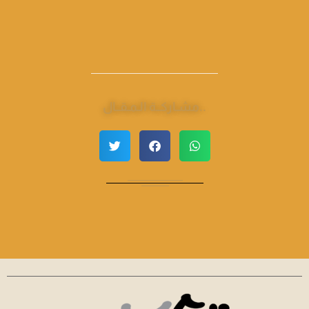
مشـاركــة الـمـقــال..