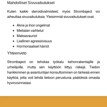
Mahdolliset Sivuvaikutukset
Kuten kaikki steroidivalmisteet, myös Strombaject voi
aiheuttaa sivuvaikutuksia. Yleisimmät sivuvaikutukset ovat:
Akne ja ihon ongelmat
Mielialan vaihtelut
Maksavauriot
Liiallinen agressiivisuus
Hormonaaliset häiriöt
Yhteenveto
Strombaject on tehokas työkalu kehonrakentajille ja
urheilijoille, mutta sen käyttöön liittyy riskejä. Tiedon
hankkiminen ja asiantuntijan konsultoiminen on tärkeää ennen
käyttöä, jotta voit tehdä tietoon perustuvia päätöksiä omasta
hyvinvoinnistasi.