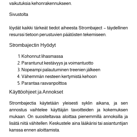
vaikutuksia kehonrakennukseen.
Sivustolta
https://kuuripuoti.com/luettelo/steroidipistokset/stanozolol/stromba
löydät kaikki tärkeät tiedot aiheesta Strombaject – täydellinen
resurssi tietoon perustuvien päätösten tekemiseen.
Strombajectin Hyödyt
Kohonnut lihasmassa
Parantunut kestävyys ja voimantuotto
Nopeampi palautuminen treenien jälkeen
Vähemmän nesteen kertymistä kehoon
Parantaa rasvanpolttoa
Käyttöohjeet ja Annokset
Strombajectia käytetään yleisesti syklin aikana, ja sen
annostus vaihtelee käyttäjän tavoitteiden ja kokemuksen
mukaan. On suositeltavaa aloittaa pienemmillä annoksilla ja
lisätä niitä vähitellen. Keskustele aina lääkärisi tai asiantuntijan
kanssa ennen aloittamista.