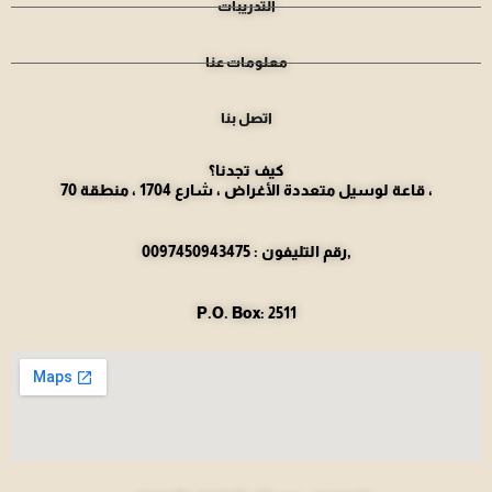
التدريبات
معلومات عنا
اتصل بنا
كيف تجدنا؟
قاعة لوسيل متعددة الأغراض ، شارع 1704 ، منطقة 70 ،
رقم التليفون : 0097450943475,
P.O. Box: 2511