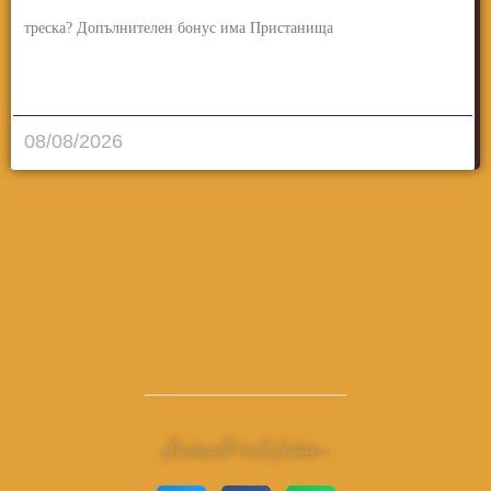
треска? Допълнителен бонус има Пристанища
قراءة المزيد..
08/08/2026
مشـاركــة الـمـقــال..