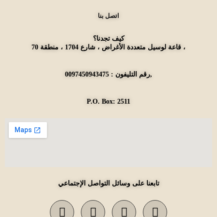
اتصل بنا
كيف تجدنا؟
قاعة لوسيل متعددة الأغراض ، شارع 1704 ، منطقة 70 ،
رقم التليفون : 0097450943475,
P.O. Box: 2511
تابعنا على وسائل التواصل الإجتماعي