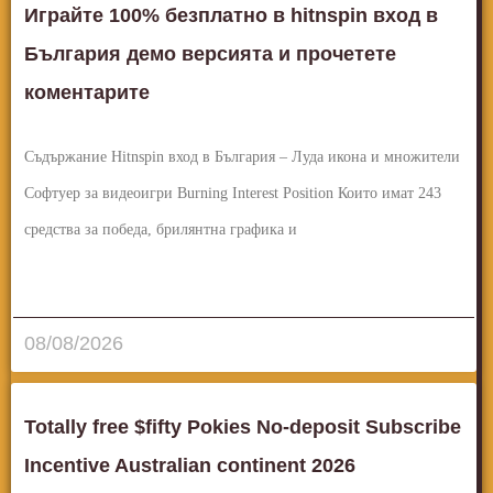
Играйте 100% безплатно в hitnspin вход в
България демо версията и прочетете
коментарите
Съдържание Hitnspin вход в България – Луда икона и множители
Софтуер за видеоигри Burning Interest Position Които имат 243
средства за победа, брилянтна графика и
قراءة المزيد..
08/08/2026
Totally free $fifty Pokies No-deposit Subscribe
Incentive Australian continent 2026