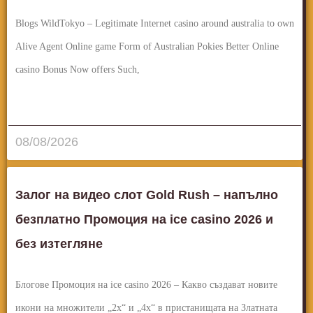
Blogs WildTokyo – Legitimate Internet casino around australia to own
Alive Agent Online game Form of Australian Pokies Better Online
casino Bonus Now offers Such,
قراءة المزيد..
08/08/2026
Залог на видео слот Gold Rush – напълно
безплатно Промоция на ice casino 2026 и
без изтегляне
Блогове Промоция на ice casino 2026 – Какво създават новите
икони на множители „2x“ и „4x“ в пристанищата на Златната