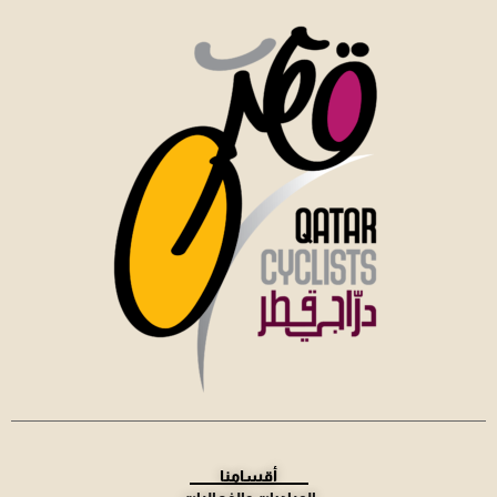
أقسامنا