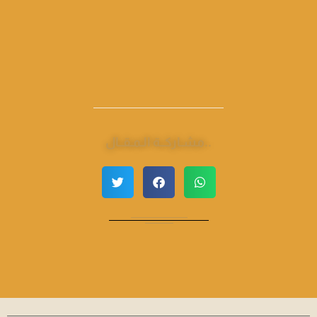
مشـاركــة الـمـقــال..