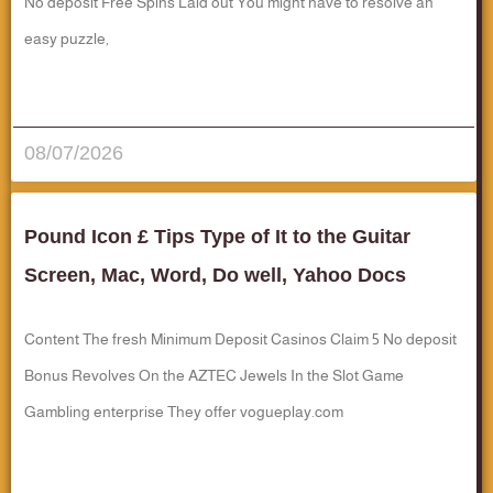
No deposit Free Spins Laid out You might have to resolve an
easy puzzle,
قراءة المزيد..
08/07/2026
Pound Icon £ Tips Type of It to the Guitar
Screen, Mac, Word, Do well, Yahoo Docs
Content The fresh Minimum Deposit Casinos Claim 5 No deposit
Bonus Revolves On the AZTEC Jewels In the Slot Game
Gambling enterprise They offer vogueplay.com
قراءة المزيد..