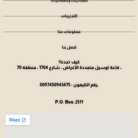
المبادرات والفعاليات
التدريبات
معلومات عنا
اتصل بنا
كيف تجدنا؟
قاعة لوسيل متعددة الأغراض ، شارع 1704 ، منطقة 70 ،
رقم التليفون : 0097450943475,
P.O. Box: 2511