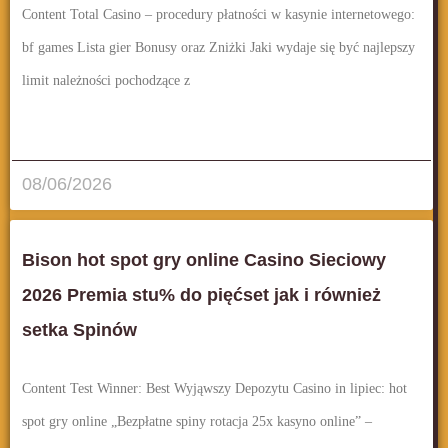
Content Total Casino – procedury płatności w kasynie internetowego:
bf games Lista gier Bonusy oraz Zniżki Jaki wydaje się być najlepszy
limit należności pochodzące z
قراءة المزيد..
08/06/2026
Bison hot spot gry online Casino Sieciowy
2026 Premia stu% do pięćset jak i również
setka Spinów
Content Test Winner: Best Wyjąwszy Depozytu Casino in lipiec: hot
spot gry online „Bezpłatne spiny rotacja 25x kasyno online” –