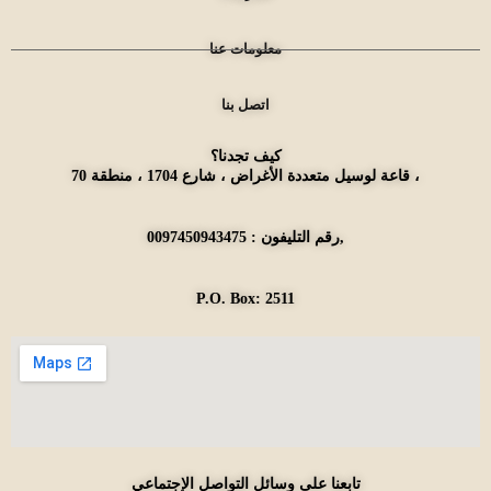
معلومات عنا
اتصل بنا
كيف تجدنا؟
قاعة لوسيل متعددة الأغراض ، شارع 1704 ، منطقة 70 ،
رقم التليفون : 0097450943475,
P.O. Box: 2511
تابعنا على وسائل التواصل الإجتماعي