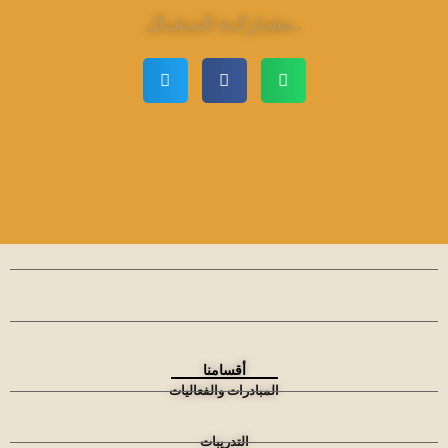
مشـاركــة الـمـقــال..
أقسامنا
المبادرات والفعاليات
التدريبات