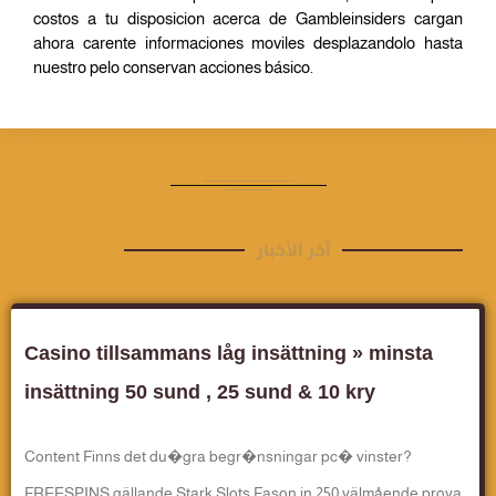
costos a tu disposicion acerca de Gambleinsiders cargan
ahora carente informaciones moviles desplazandolo hasta
nuestro pelo conservan acciones básico.
آخر الأخبار
Casino tillsammans låg insättning » minsta
insättning 50 sund , 25 sund & 10 kry
Content Finns det du�gra begr�nsningar pc� vinster?
FREESPINS gällande Stark Slots Fason in 250 välmående prova