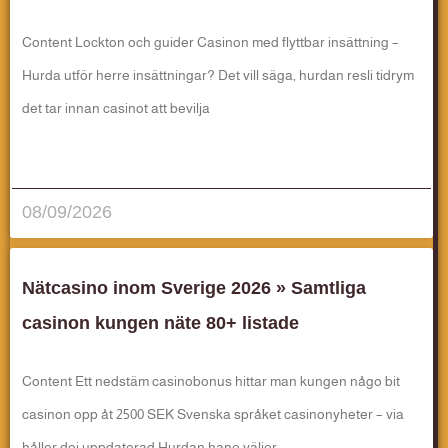
Content Lockton och guider Casinon med flyttbar insättning –
Hurda utför herre insättningar? Det vill säga, hurdan resli tidrym
det tar innan casinot att bevilja
قراءة المزيد..
08/09/2026
Nätcasino inom Sverige 2026 » Samtliga
casinon kungen näte 80+ listade
Content Ett nedstäm casinobonus hittar man kungen någo bit
casinon opp åt 2500 SEK Svenska språket casinonyheter – via
håller dej uppdaterad Hurdan hane väljer