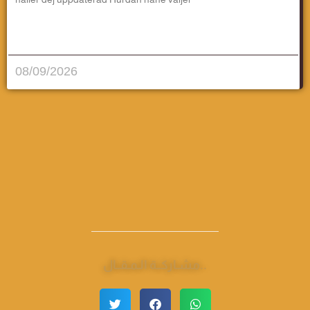
قراءة المزيد..
08/09/2026
مشـاركــة الـمـقــال..