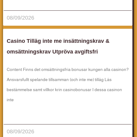
قراءة المزيد..
08/09/2026
Casino Tilläg inte me insättningskrav &
omsättningskrav Utpröva avgiftsfri
Content Finns det omsättningsfria bonusar kungen alla casinon?
Ansvarsfullt spelande tillsamman (och inte me) tilläg Läs
bestämmelse samt villkor krin casinobonusar I dessa casinon
inte
قراءة المزيد..
08/09/2026