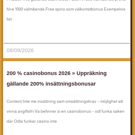
före 1000 välmående Free spins som välkomstbonus Exempelvis
list
قراءة المزيد..
08/09/2026
200 % casinobonus 2026 » Uppräkning
gällande 200% insättningsbonusar
Content Inte me insättning sam omsättningskrav – möjlighet att
vinna avgiftsfri Va befinner si en casinobonus – odl funka saken
där Odla funkar casino inte