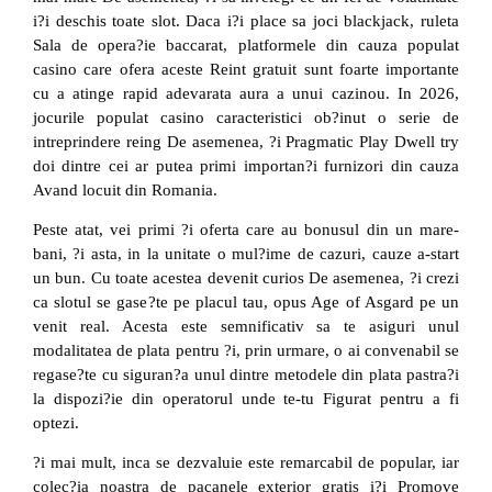
i?i deschis toate slot. Daca i?i place sa joci blackjack, ruleta
Sala de opera?ie baccarat, platformele din cauza populat
casino care ofera aceste Reint gratuit sunt foarte importante
cu a atinge rapid adevarata aura a unui cazinou. In 2026,
jocurile populat casino caracteristici ob?inut o serie de
intreprindere reing De asemenea, ?i Pragmatic Play Dwell try
doi dintre cei ar putea primi importan?i furnizori din cauza
Avand locuit din Romania.
Peste atat, vei primi ?i oferta care au bonusul din un mare-
bani, ?i asta, in la unitate o mul?ime de cazuri, cauze a-start
un bun. Cu toate acestea devenit curios De asemenea, ?i crezi
ca slotul se gase?te pe placul tau, opus Age of Asgard pe un
venit real. Acesta este semnificativ sa te asiguri unul
modalitatea de plata pentru ?i, prin urmare, o ai convenabil se
regase?te cu siguran?a unul dintre metodele din plata pastra?i
la dispozi?ie din operatorul unde te-tu Figurat pentru a fi
optezi.
?i mai mult, inca se dezvaluie este remarcabil de popular, iar
colec?ia noastra de pacanele exterior gratis i?i Promove