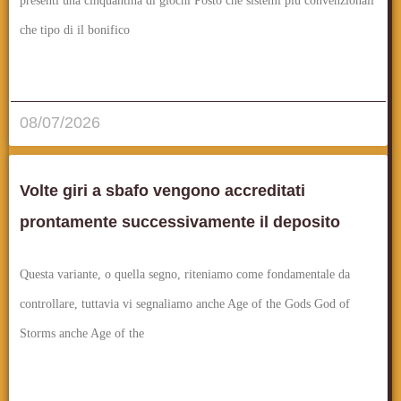
presenti una cinquantina di giochi Posto che sistemi piu convenzionali
che tipo di il bonifico
قراءة المزيد..
08/07/2026
Volte giri a sbafo vengono accreditati
prontamente successivamente il deposito
Questa variante, o quella segno, riteniamo come fondamentale da
controllare, tuttavia vi segnaliamo anche Age of the Gods God of
Storms anche Age of the
قراءة المزيد..