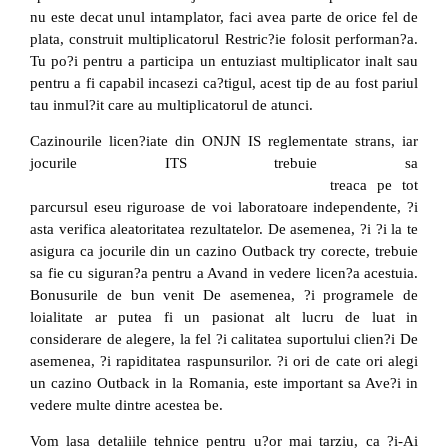
nu este decat unul intamplator, faci avea parte de orice fel de
plata, construit multiplicatorul Restric?ie folosit performan?a.
Tu po?i pentru a participa un entuziast multiplicator inalt sau
pentru a fi capabil incasezi ca?tigul, acest tip de au fost pariul
tau inmul?it care au multiplicatorul de atunci.
Cazinourile licen?iate din ONJN IS reglementate strans, iar
jocurile ITS trebuie sa
https://floatingdragonwildhorses.eu.com/ro-ro/
treaca pe tot
parcursul eseu riguroase de voi laboratoare independente, ?i
asta verifica aleatoritatea rezultatelor. De asemenea, ?i ?i la te
asigura ca jocurile din un cazino Outback try corecte, trebuie
sa fie cu siguran?a pentru a Avand in vedere licen?a acestuia.
Bonusurile de bun venit De asemenea, ?i programele de
loialitate ar putea fi un pasionat alt lucru de luat in
considerare de alegere, la fel ?i calitatea suportului clien?i De
asemenea, ?i rapiditatea raspunsurilor. ?i ori de cate ori alegi
un cazino Outback in la Romania, este important sa Ave?i in
vedere multe dintre acestea be.
Vom lasa detaliile tehnice pentru u?or mai tarziu, ca ?i-Ai