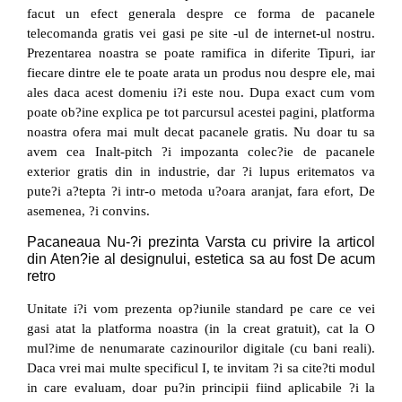
facut un efect generala despre ce forma de pacanele
telecomanda gratis vei gasi pe site -ul de internet-ul nostru.
Prezentarea noastra se poate ramifica in diferite Tipuri, iar
fiecare dintre ele te poate arata un produs nou despre ele, mai
ales daca acest domeniu i?i este nou. Dupa exact cum vom
poate ob?ine explica pe tot parcursul acestei pagini, platforma
noastra ofera mai mult decat pacanele gratis. Nu doar tu sa
avem cea Inalt-pitch ?i impozanta colec?ie de pacanele
exterior gratis din in industrie, dar ?i lupus eritematos va
pute?i a?tepta ?i intr-o metoda u?oara aranjat, fara efort, De
asemenea, ?i convins.
Pacaneaua Nu-?i prezinta Varsta cu privire la articol
din Aten?ie al designului, estetica sa au fost De acum
retro
Unitate i?i vom prezenta op?iunile standard pe care ce vei
gasi atat la platforma noastra (in la creat gratuit), cat la O
mul?ime de nenumarate cazinourilor digitale (cu bani reali).
Daca vrei mai multe specificul I, te invitam ?i sa cite?ti modul
in care evaluam, doar pu?in principii fiind aplicabile ?i la