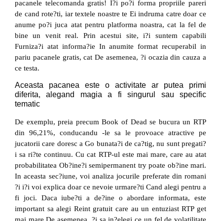
pacanele telecomanda gratis! I?i po?i forma propriile pareri
de cand rote?ti, iar textele noastre te Ei indruma catre doar ce
anume po?i juca atat pentru platforma noastra, cat la fel de
bine un venit real. Prin acestui site, i?i suntem capabili
Furniza?i atat informa?ie In anumite format recuperabil in
pariu pacanele gratis, cat De asemenea, ?i ocazia din cauza a
ce testa.
Aceasta pacanea este o activitate ar putea primi
diferita, alegand magia a fi singurul sau specific
tematic
De exemplu, preia precum Book of Dead se bucura un RTP
din 96,21%, conducandu -le sa le provoace atractive pe
jucatorii care doresc a Go bunata?i de ca?tig, nu sunt pregati?
i sa ri?te continuu. Cu cat RTP-ul este mai mare, care au atat
probabilitatea Ob?ine?i semipermanent try poate ob?ine mari.
In aceasta sec?iune, voi analiza jocurile preferate din romani
?i i?i voi explica doar ce nevoie urmare?ti Cand alegi pentru a
fi joci. Daca iube?ti a de?ine o abordare informata, este
important sa alegi Reint gratuit care au un entuziast RTP get
mai mare De asemenea, ?i sa in?elegi ce un fel de volatilitate